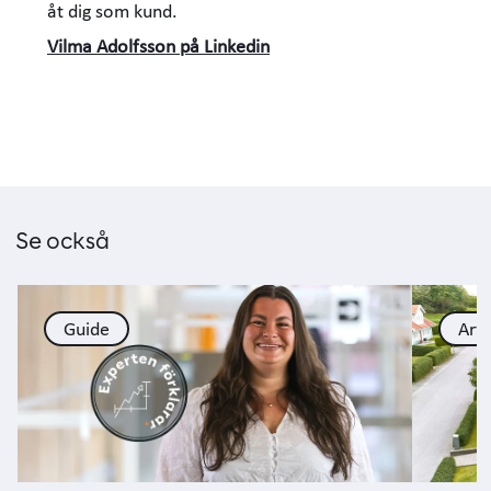
åt dig som kund.
Vilma Adolfsson på Linkedin
Se också
Guide
Arti