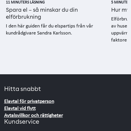
11 MINUTERS LÄSNING
5 MINUTER
Spara el – så minskar du din
Hur myc
elförbrukning
Elförbruk
I den här guiden får du elspartips från vår
av husets
kundrådgivare Sandra Karlsson.
uppvärmni
faktorer.
Hitta snabbt
Elavtal för privatperson
Elavtal vid flytt
Avtalsvillkor och rättigheter
Kundservice