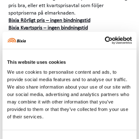
pris bra, eller ett kvartsprisavtal som följer
spotpriserna på elmarknaden.
Bixia Rörligt pris – ingen bindningstid
Bixia Kvartspris – ingen bindningstid
Tydliga villkor
Innan du tecknar ett avtal är det viktigt att ha koll på
This website uses cookies
vilka villkor som gäller. Detsamma gäller för ett nytt
elavtal. Ett elavtal kan vara komplext, men att förstå
We use cookies to personalise content and ads, to
de olika villkoren kan hjälpa dig att göra rätt val och
provide social media features and to analyse our traffic.
undvika oväntade överraskningar. Det är alltid bra att
We also share information about your use of our site with
vara särskilt uppmärksam på kostnader,
our social media, advertising and analytics partners who
avtalsperioder och bindningstider, för även här skiljer
may combine it with other information that you’ve
det sig elbolag emellan.
provided to them or that they’ve collected from your use
Att behöva läsa mellan raderna är inte särskilt
of their services.
kundvänligt och det är som gjort för att missa viktig
information. Men tyvärr har olika elbolag olika
Consent