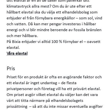
ditt elavtal är en av de saker som påverkar ditt
klimatavtryck allra mest? Om du är ute efter ett
hållbart elavtal ska du välja ett elhandelsbolag som
erbjuder el från förnybara energikällor – som sol, vind
och vatten. Då kan mer pengar investeras i hållbar
energi och vi blir mindre beroende av fossila bränslen
och mer hållbara.
På Bixia erbjuder vi alltid 100 % förnybar el – oavsett
elavtal.
Våra elavtal
Pris
Priset för en produkt är ofta en avgörande faktor och
ett elavtal är inget undantag – de flesta
privatpersoner och företag vill ha ett prisvärt elavtal.
Om priset avgör vilket elavtal du väljer kan det vara
värt att titta närmare på elhandelsbolagets
prissättning – så att du inte missar eventuella avgifter