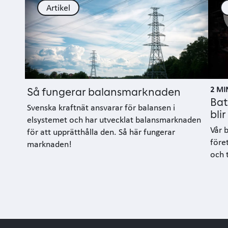
Artikel
2 MI
Så fungerar balansmarknaden
Bat
Svenska kraftnät ansvarar för balansen i
bli
elsystemet och har utvecklat balansmarknaden
Vår b
för att upprätthålla den. Så här fungerar
före
marknaden!
och 