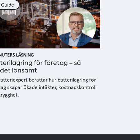
Guide
NUTERS LÄSNING
terilagring för företag – så
r det lönsamt
atteriexpert berättar hur batterilagring för
tag skapar ökade intäkter, kostnadskontroll
trygghet.