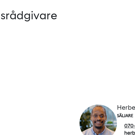
srådgivare
Herbe
SÄLJARE
070-
herb