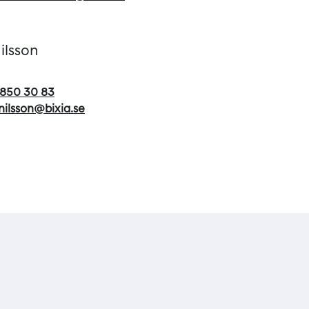
ilsson
850 30 83
.nilsson@bixia.se