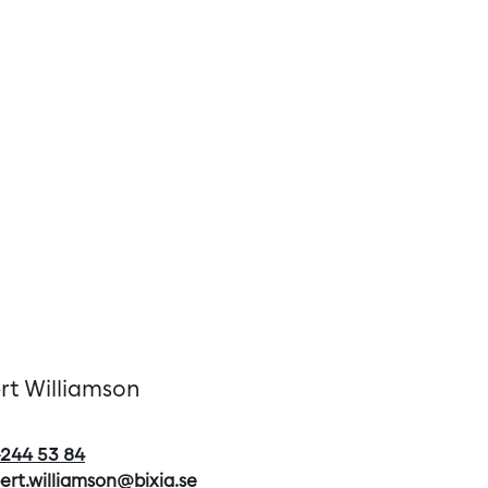
rt Williamson
244 53 84
ert.williamson@bixia.se