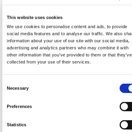
Vi går igenom dina behov och förutsättningar och vilka
som ska använda laddstationerna.
This website uses cookies
2. Kostnadsfri offert
We use cookies to personalise content and ads, to provide
Du får en kostnadsfri offert baserad på dina behov.
social media features and to analyse our traffic. We also sha
3. Installation
information about your use of our site with our social media,
advertising and analytics partners who may combine it with
Välj en installatör som installerar laddstationerna hos
other information that you’ve provided to them or that they’ve
dig.
collected from your use of their services.
4. Drift
När installationen är klar kopplar vi upp laddstationerna
Consent
mot systemet för betalning och övervakning.
Necessary
Selection
5. Löpande drift och support
Du får tillgång till statistik och systemuppdateringar.
Preferences
Support ingår dygnet runt.
Statistics