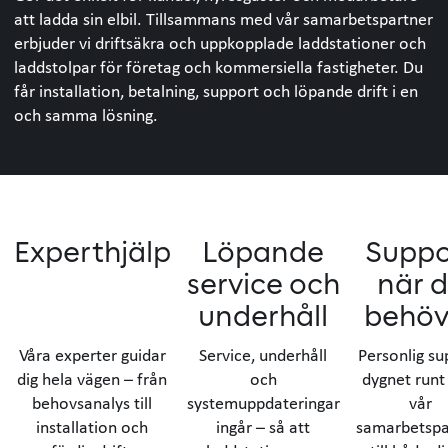
att ladda sin elbil. Tillsammans med vår samarbetspartner
erbjuder vi driftsäkra och uppkopplade laddstationer och
laddstolpar för företag och kommersiella fastigheter. Du
får installation, betalning, support och löpande drift i en
och samma lösning.
Experthjälp
Löpande
Suppo
service och
när 
underhåll
behöv
Våra experter guidar
Service, underhåll
Personlig su
dig hela vägen – från
och
dygnet runt
behovsanalys till
systemuppdateringar
vår
installation och
ingår – så att
samarbetspa