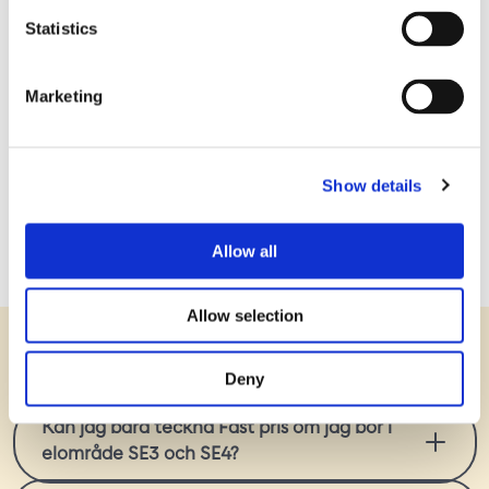
Statistics
Allmänna avtalsvillkor för försäljning av el till
Marketing
konsument
Bixias särskilda avtalsvillkor för försäljning av el
Show details
till konsument
Allow all
Allow selection
Vanliga frågor
Deny
Kan jag bara teckna Fast pris om jag bor i
elområde SE3 och SE4?