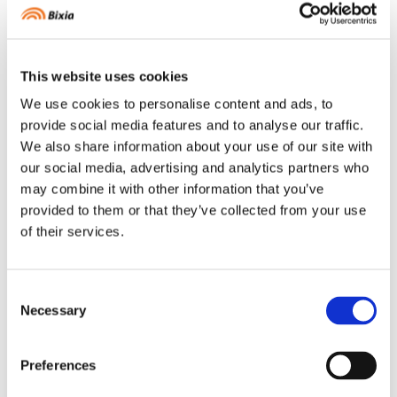
1. Kontrollera att du bor i område SE3 eller
SE4
This website uses cookies
Bixia
Fast pris
går bara att teckna om boendet tillhör
dessa
elområden
.
We use cookies to personalise content and ads, to
2. Fyll i dina uppgifter
provide social media features and to analyse our traffic.
We also share information about your use of our site with
Klicka på Teckna elavtal, följ varje steg och ange dina
our social media, advertising and analytics partners who
uppgifter som behövs för att komma vidare.
may combine it with other information that you’ve
3. Bekräfta och signera
provided to them or that they’ve collected from your use
of their services.
Godkänn villkoren och signera.
4. Få koll i Mitt Bixia
Följ förbrukning och kostnader i
appen
Mitt
Bixia
.
Consent
Necessary
Selection
Preferences
Avtalsvillkor