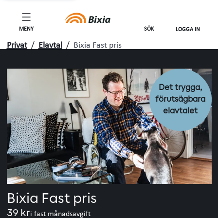
förutsä
elavtale
MENY
SÖK
LOGGA IN
Privat
/
Elavtal
/
Bixia Fast pris
Det trygga,
förutsägbara
elavtalet
Bixia Fast pris
39 kr
i fast månadsavgift