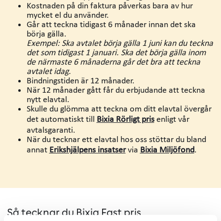
Kostnaden på din faktura påverkas bara av hur
mycket el du använder.
Går att teckna tidigast 6 månader innan det ska
börja gälla.
Exempel: Ska avtalet börja gälla 1 juni kan du teckna
det som tidigast 1 januari. Ska det börja gälla inom
de närmaste 6 månaderna går det bra att teckna
avtalet idag.
Bindningstiden är 12 månader.
När 12 månader gått får du erbjudande att teckna
nytt elavtal.
Skulle du glömma att teckna om ditt elavtal övergår
det automatiskt till
Bixia Rörligt pris
enligt vår
avtalsgaranti.
När du tecknar ett elavtal hos oss stöttar du bland
annat
Erikshjälpens insatser
via
Bixia Miljöfond
.
Så tecknar du Bixia Fast pris