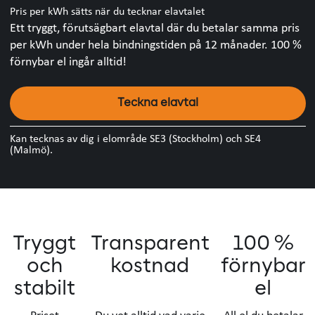
Pris per kWh sätts när du tecknar elavtalet
Ett tryggt, förutsägbart elavtal där du betalar samma pris
per kWh under hela bindningstiden på 12 månader. 100 %
förnybar el ingår alltid!
Teckna elavtal
Kan tecknas av dig i
elområde
SE3 (Stockholm) och SE4
(Malmö).
Tryggt
Transparent
100 %
och
kostnad
förnybar
stabilt
el
Priset
Du vet alltid vad varje
All el du betalar