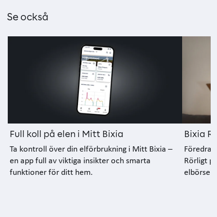
Se också
Full koll på elen i Mitt Bixia
Bixia Rö
Ta kontroll över din elförbrukning i Mitt Bixia –
Föredrar 
en app full av viktiga insikter och smarta
Rörligt pr
funktioner för ditt hem.
elbörsens