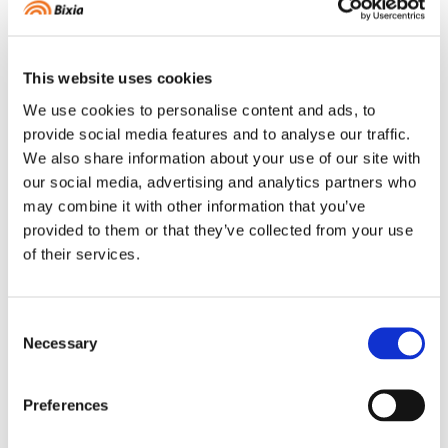
Vilken tid på dygnet är det billigast att
tvätta och duscha?
Det är en vanligt förekommande fråga och i vissa fall
This website uses cookies
finns det pengar att spara om du tvättar och duschar
We use cookies to personalise content and ads, to
vid rätt tidpunkt – men det beror på vilket elavtal du
provide social media features and to analyse our traffic.
har. Historiskt sett har dygnets dyraste eltimmar varit
We also share information about your use of our site with
på morgonen, när folk kommer hem från jobbet och
our social media, advertising and analytics partners who
under kvällen – alltså när många använder el
may combine it with other information that you’ve
samtidigt. Om du har ett kvartsprisavtal är det viktigt
provided to them or that they’ve collected from your use
att anpassa din elförbrukning dygnets billigast kvartar.
of their services.
Bor du i lägenhet och har ett rörligt elavtal påverkas
du inte på samma sätt av prisvariationerna under
dygnets alla kvartar.
Consent
Bra att sprida ut elförbrukningen
Necessary
Selection
Oavsett elavtal och hur du bor finns det fördelar med
att sprida ut din elförbrukning. Det minskar nämligen
Preferences
belastningen på elnätet, vilket kan få positiva effekter
på elpriset om alla gör det.