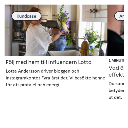
Kundcase
Arti
1 MINUTER
Följ med hem till influencern Lotta
Vad är 
Lotta Andersson driver bloggen och
effekt?
instagramkontot Fyra årstider. Vi besökte henne
Du känner
för att prata el och energi.
betyder d
ut det.