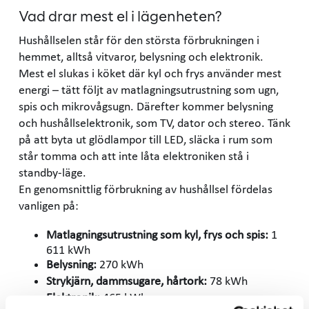
Vad drar mest el i lägenheten?
Hushållselen står för den största förbrukningen i
hemmet, alltså vitvaror, belysning och elektronik.
Mest el slukas i köket där kyl och frys använder mest
energi – tätt följt av matlagningsutrustning som ugn,
spis och mikrovågsugn. Därefter kommer belysning
och hushållselektronik, som TV, dator och stereo. Tänk
på att byta ut glödlampor till LED, släcka i rum som
står tomma och att inte låta elektroniken stå i
standby-läge.
En genomsnittlig förbrukning av hushållsel fördelas
vanligen på:
Matlagningsutrustning som kyl, frys och spis:
1
611 kWh
Belysning:
270 kWh
Strykjärn, dammsugare, hårtork:
78 kWh
Elektronik:
465 kWh