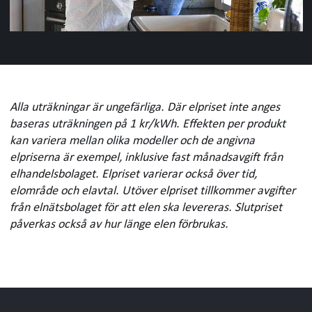
Frys äldre än 20
800
år (per år)
Alla uträkningar är ungefärliga. Där elpriset inte anges
baseras uträkningen på 1 kr/kWh. Effekten per produkt
kan variera mellan olika modeller och de angivna
elpriserna är exempel, inklusive fast månadsavgift från
elhandelsbolaget. Elpriset varierar också över tid,
elområde och elavtal. Utöver elpriset tillkommer avgifter
från elnätsbolaget för att elen ska levereras. Slutpriset
påverkas också av hur länge elen förbrukas.