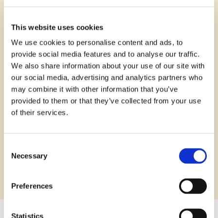
– Det har jag aldrig tänkt på, men det kan ju inte vara så
dyrt. 10 kronor?
This website uses cookies
Lite billigare än så är det faktiskt. Att dammsuga i 30
We use cookies to personalise content and ads, to
minuter kostar under en halv krona om elpriset är 1
provide social media features and to analyse our traffic.
kr/kWh och dammsugaren har en effekt på 700 W.
We also share information about your use of our site with
our social media, advertising and analytics partners who
may combine it with other information that you’ve
provided to them or that they’ve collected from your use
of their services.
Consent
Necessary
Selection
Preferences
Statistics