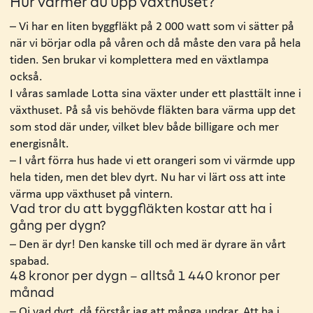
Hur värmer du upp växthuset?
– Vi har en liten byggfläkt på 2 000 watt som vi sätter på
när vi börjar odla på våren och då måste den vara på hela
tiden. Sen brukar vi komplettera med en växtlampa
också.
I våras samlade Lotta sina växter under ett plasttält inne i
växthuset. På så vis behövde fläkten bara värma upp det
som stod där under, vilket blev både billigare och mer
energisnålt.
– I vårt förra hus hade vi ett orangeri som vi värmde upp
hela tiden, men det blev dyrt. Nu har vi lärt oss att inte
värma upp växthuset på vintern.
Vad tror du att byggfläkten kostar att ha i
gång per dygn?
– Den är dyr! Den kanske till och med är dyrare än vårt
spabad.
48 kronor per dygn – alltså 1 440 kronor per
månad
– Oj vad dyrt, då förstår jag att många undrar. Att ha i