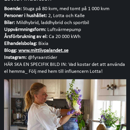
2 000
4
Spabad (1 mån)
klass B (2h)
Induktionshäll,
500
300–500
Boende:
Stuga på 80 kvm, med tomt på 1 000 kvm
3 000
1
Golvvärme 1m2
en platta (20
Personer i hushållet:
2, Lotta och Kalle
128
3,07
Ladda
(24h)
min)
Bilar:
Mildhybrid, laddhybrid och sportbil
5
0,3
smartphone
Elektrisk
Uppvärmningsform:
Mikro full effekt
Luftvärmepump
30–200
0,72–4,8
2h/dag (1 mån)
1 000
0,05
handdukstork
Årsförbrukning av el:
(2 min)
Ca 20 000 kWh
Ladda laptop
(24h)
Elhandelsbolag:
Bixia
Ugn (1h)
67
3–6
2h/dag (1 mån)
2 300
2,3
Rakapparat 5
Blogg:
www.mittlivpalandet.se
5
0,0126
min/dag (1 mån)
Instagram:
@fyraarstider
Kylskåp, nytt (per
100–120
HÄR SKA EN SPECIFIK BILD IN: Vad kostar det att använda
Plattång 10
år)
55
≈ 0,276
el hemma_ Följ med hem till influencern Lotta!
min/dag (1 mån)
Kylskåp äldre än
500
Hårfön 10
10 (per år)
2 200
0,367
min/dag (1 mån)
Kylskåp äldre än
1 000
20 år (per år)
Frys, ny (per år)
250
Frys äldre än 10
450
år (per år)