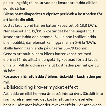
på ett ungefär, räkna ut vad det kostar att ladda elbilen
gör du så här:
Bilens batterikapacitet x elpriset per kWh = kostnaden för
att ladda din elbil.
Lottas laddhybrid har en batterikapacitet på 13,3 kWh.
När elpriset är 1 kr/kWh kostar det henne ungefär 13
kronor att ladda den hemma. Skulle hon i stället ladda
bilen publikt, där elpriset kan ligga mellan 5–6 kr/kWh,
skulle laddningen landa på ungefär 66–79 kronor.
Genom att multiplicera bilens batterikapacitet med
elpriset får du alltså en ungefärlig kostnad för att ladda
din elbil. Vill du också räkna ut kostnaden per mil gör du
så här:
Kostnaden för att ladda / bilens räckvidd = kostnaden per
mil.
Elbilsladdning kräver mycket effekt
Att ladda en elbil hemma är alltså inte så dyrt. Särskilt inte
i jämförelse med vad det kostar att tanka diesel eller
bensin. Däremot kräver det mycket effekt. För att skydda