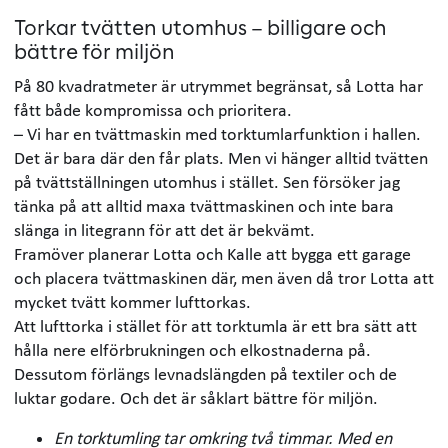
Torkar tvätten utomhus – billigare och
bättre för miljön
På 80 kvadratmeter är utrymmet begränsat, så Lotta har
fått både kompromissa och prioritera.
– Vi har en tvättmaskin med torktumlarfunktion i hallen.
Det är bara där den får plats. Men vi hänger alltid tvätten
på tvättställningen utomhus i stället. Sen försöker jag
tänka på att alltid maxa tvättmaskinen och inte bara
slänga in litegrann för att det är bekvämt.
Framöver planerar Lotta och Kalle att bygga ett garage
och placera tvättmaskinen där, men även då tror Lotta att
mycket tvätt kommer lufttorkas.
Att lufttorka i stället för att torktumla är ett bra sätt att
hålla nere elförbrukningen och elkostnaderna på.
Dessutom förlängs levnadslängden på textiler och de
luktar godare. Och det är såklart bättre för miljön.
En torktumling tar omkring två timmar. Med en