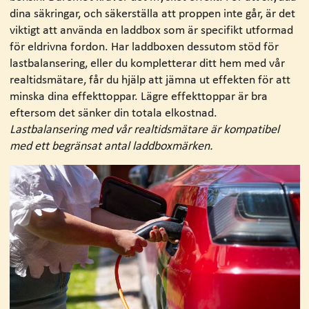
dina säkringar, och säkerställa att proppen inte går, är det
viktigt att använda en laddbox som är specifikt utformad
för eldrivna fordon. Har laddboxen dessutom stöd för
lastbalansering, eller du kompletterar ditt hem med vår
realtidsmätare, får du hjälp att jämna ut effekten för att
minska dina effekttoppar. Lägre effekttoppar är bra
eftersom det sänker din totala elkostnad.
Lastbalansering med vår realtidsmätare är kompatibel
med ett begränsat antal laddboxmärken.