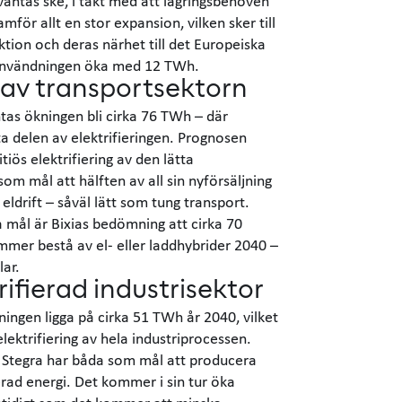
äntas ske, i takt med att lagringsbehoven
mför allt en stor expansion, vilken sker till
ktion och deras närhet till det Europeiska
lanvändningen öka med 12 TWh.
n av transportsektorn
tas ökningen bli cirka 76 TWh – där
ta delen av elektrifieringen. Prognosen
ös elektrifiering av den lätta
som mål att hälften av all sin nyförsäljning
ldrift – såväl lätt som tung transport.
mål är Bixias bedömning att cirka 70
mer bestå av el- eller laddhybrider 2040 –
lar.
rifierad industrisektor
ningen ligga på cirka 51 TWh år 2040, vilket
ektrifiering av hela industriprocessen.
 Stegra har båda som mål att producera
erad energi. Det kommer i sin tur öka