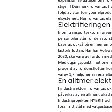
expansion av datacenters förv
stiger. I Danmark förväntas fra
följd av stor förnybar elprodu
elsystemet. Här förväntas e
Elektrifieringe
Inom transportsektorn förvän
personbilar står för den störs
baseras också på en mer ambiti
lastbilsflottan. Här har Volvo 
2030, ska vara av fordon med e
Med utgångspunkt i nationella 
procent av fordonsflottan kom
varav 1,7 miljoner är rena elbi
En alltmer elekt
I industrisektorn förväntas ök
påverkas av en allmänt ökad el
Industriprojekten HYBRIT och
fossilfritt stål med vätgasbas