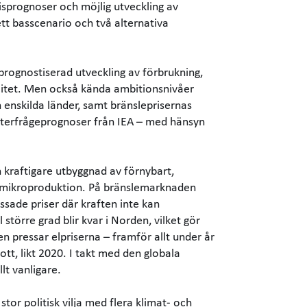
sprognoser och möjlig utveckling av
tt basscenario och två alternativa
 prognostiserad utveckling av förbrukning,
itet. Men också kända ambitionsnivåer
 enskilda länder, samt bränsleprisernas
efterfrågeprognoser från IEA – med hänsyn
n kraftigare utbyggnad av förnybart,
g mikroproduktion. På bränslemarknaden
ssade priser där kraften inte kan
l större grad blir kvar i Norden, vilket gör
n pressar elpriserna – framför allt under år
tt, likt 2020. I takt med den globala
lt vanligare.
stor politisk vilja med flera klimat- och