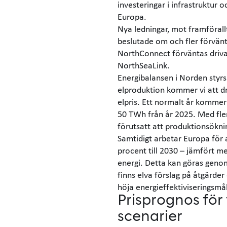
investeringar i infrastruktur
Europa.
Nya ledningar, mot framförall
beslutade om och fler förvä
NorthConnect förväntas driva
NorthSeaLink.
Energibalansen i Norden styr
elproduktion kommer vi att d
elpris. Ett normalt år kommer 
50 TWh från år 2025. Med fler
förutsatt att produktionsökni
Samtidigt arbetar Europa för
procent till 2030 – jämfört m
energi. Detta kan göras geno
finns elva förslag på åtgärde
höja energieffektiviseringsmål
Prisprognos för 
scenarier