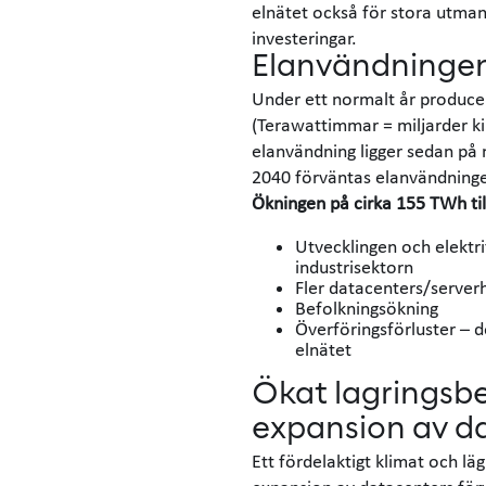
elnätet också för stora utman
investeringar.
Elanvändningen 
Under ett normalt år produce
(Terawattimmar = miljarder ki
elanvändning ligger sedan på 
2040 förväntas elanvändning
Ökningen på cirka 155 TWh til
Utvecklingen och elektr
industrisektorn
Fler datacenters/serverh
Befolkningsökning
Överföringsförluster – d
elnätet
Ökat lagringsbe
expansion av d
Ett fördelaktigt klimat och läg