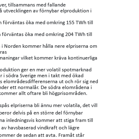
river, tillsammans med fallande
̊ utvecklingen av förnybar elproduktion i
n förväntas öka med omkring 155 TWh till
 förväntas öka med omkring 204 TWh till
n i Norden kommer hålla nere elpriserna om
ras
 utmaningar vilket kommer kräva kontinuerliga
produktion ger en mer volatil spotmarknad
er i södra Sverige men i takt med ökad
s elområdesdifferenserna ut och rör sig ned
der ett normalår. De södra elområdena i
ommer allt oftare bli högprisområden.
pås elpriserna bli ännu mer volatila, det vill
eror delvis på en större del förnybar
na inledningsvis kommer att stiga fram till
 av havsbaserad vindkraft och lägre
ommer de sedan att avta. Framåt står