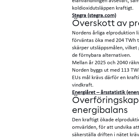
elanvändningen avsevärt, sam
koldioxidutsläppen kraftigt.
Stegra (stegra.com)
Överskott av pr
Nordens årliga elproduktion 
förväntas öka med 204 TWh ti
skärper utsläppsmålen, vilket
de förnybara alternativen.
Mellan år 2025 och 2040 räkna
Norden byggs ut med 113 TWh 
EUs mål krävs därför en kraf
vindkraft.
Energiåret – årsstatistik (ene
Överföringskap
energibalans
Den kraftigt ökade elprodukt
omvärlden, för att undvika at
säkerställa driften i nätet kr