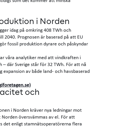
tidigt som det kommer att minska
oduktion i Norden
ligger idag på omkring 408 TWh och
ll 2040. Prognosen är baserad på att EU
 gör fossil produktion dyrare och påskyndar
r våra analytiker med att vindkraften i
– där Sverige står för 32 TWh. För att nå
tig expansion av både land- och havsbaserad
rgiforetagen.se)
acitet och
ionen i Norden kräver nya ledningar mot
t Norden översvämmas av el. För att
ävs det enligt stamnätsoperatörerna flera