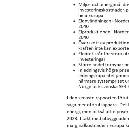
Miljö- och energimål d
investeringskostnader, pa
hela Europa
Elanvändningen i Norde
2040
Elproduktionen i Norden
2040
Överskott av produktio
kraften inte kan exporte
Elnätet står för stora
investeringar
Större andel förnybar 
Inledningsvis högre pris
ledningskapacitet jämna
närmare systempriset un
Norge och svenska SE4 k
I den senaste rapporten föruts
säga mer oförutsägbara. Det b
energi, men också att elpriser
2023. I takt med utbyggnaden
marginalkostnader i Europa k