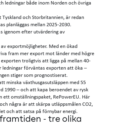
 och ledningar både inom Norden och övriga
t Tyskland och Storbritannien, är redan
ntas planläggas mellan 2025-2030.
s igenom efter utvärdering av
s av exportmöjligheter. Med en ökad
riva fram mer export mot länder med högre
exporten troligtvis att ligga på mellan 40-
 ledningar förväntas exporten att öka –
ngen stiger som prognostiserat.
 att minska växthusgasutsläppen med 55
ed 1990 – och att kapa beroendet av rysk
m ett omställningspaket, RePowerEU. Här
r och några är att skärpa utläppsmålen CO2,
et och att satsa på förnybar energi.
framtiden - tre olika