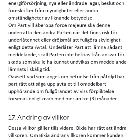
energiförsörjning, nya eller ändrade lagar, beslut och
föreskrifter från myndigheter eller andra
omständigheter av liknande betydelse.
Om Part vill åberopa force majeure ska denne
underrätta den andra Parten när det finns risk för
underlåtenhet eller dröjsmål att fullgöra skyldighet
enligt detta Avtal. Underlåter Part att lämna sådant
meddelande, skall Parten inte befrias från ansvar för
skada som skulle ha kunnat undvikas om meddelande
lämnats i skälig tid.
Oavsett vad som anges om befrielse från påföljd har
part rätt att säga upp avtalet till omedelbart
upphörande om fullgörandet av viss förpliktelse
försenas enligt ovan med mer än tre (3) månader.
17. Ändring av villkor
Dessa villkor gäller tills vidare. Bixia har rätt att ändra
villkoren. Om Bixia ändrar villkoren kommer kunden