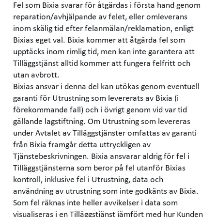
Fel som Bixia svarar för åtgärdas i första hand genom
reparation/avhjälpande av felet, eller omleverans
inom skälig tid efter felanmälan/reklamation, enligt
Bixias eget val. Bixia kommer att åtgärda fel som
upptäcks inom rimlig tid, men kan inte garantera att
Tilläggstjänst alltid kommer att fungera felfritt och
utan avbrott.
Bixias ansvar i denna del kan utökas genom eventuell
garanti för Utrustning som levererats av Bixia (i
förekommande fall) och i övrigt genom vid var tid
gällande lagstiftning. Om Utrustning som levereras
under Avtalet av Tilläggstjänster omfattas av garanti
från Bixia framgår detta uttryckligen av
Tjänstebeskrivningen. Bixia ansvarar aldrig för fel i
Tilläggstjänsterna som beror på fel utanför Bixias
kontroll, inklusive fel i Utrustning, data och
användning av utrustning som inte godkänts av Bixia.
Som fel räknas inte heller avvikelser i data som
visualiseras i en Tilläggstjänst jämfört med hur Kunden