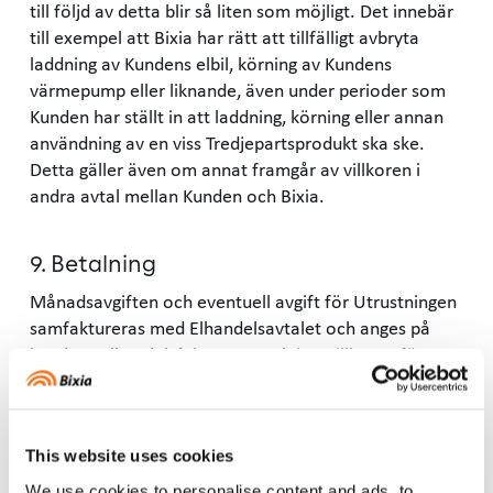
till följd av detta blir så liten som möjligt. Det innebär
till exempel att Bixia har rätt att tillfälligt avbryta
laddning av Kundens elbil, körning av Kundens
värmepump eller liknande, även under perioder som
Kunden har ställt in att laddning, körning eller annan
användning av en viss Tredjepartsprodukt ska ske.
Detta gäller även om annat framgår av villkoren i
andra avtal mellan Kunden och Bixia.
9. Betalning
Månadsavgiften och eventuell avgift för Utrustningen
samfaktureras med Elhandelsavtalet och anges på
kundens elhandelsfaktura. Betalningsvillkoren för
Tilläggstjänster är det samma som Elhandelsavtalet
och framgår i Elhandelsavtalet.
This website uses cookies
10. Insamling och användning av data
We use cookies to personalise content and ads, to