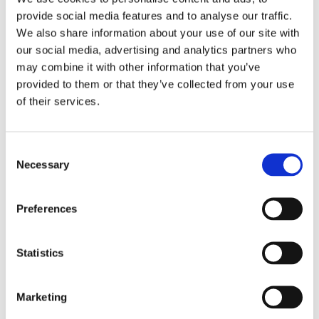
I förekommande fall, beroende på vilken eller vilka
provide social media features and to analyse our traffic.
Tilläggstjänster Kunden har beställt, kan Bixia som en
We also share information about your use of our site with
del av Tilläggstjänsten samla in och analysera data
our social media, advertising and analytics partners who
från Kunden, exempelvis om Kundens bostad och
may combine it with other information that you’ve
energianvändning (”Kundens data”), i syfte att kunna
provided to them or that they’ve collected from your use
tillhandahålla vald Tilläggstjänst till Kunden och det
of their services.
digitala innehåll/de digitala tjänster som
Tilläggstjänsterna innefattar. Kundens data ägs av
Kunden. Till undvikande av missförstånd innefattas
Consent
Necessary
dock inte programvara, aggregerade data, modeller,
Selection
algoritmer eller andra slutsatser i Tilläggstjänsten som
baseras på Kundens data, ensamt eller gemensamt
Preferences
med data från tredje part, i Kundens Data. Sådan data
– i förekommande fall – utgör i relationen mellan
Kunden och Bixia, Bixias data.
Statistics
Kundens data kommer i förekommande fall att
analyseras i Tilläggstjänsten och visualiseras för
Marketing
Kunden på det sätt som framgår av