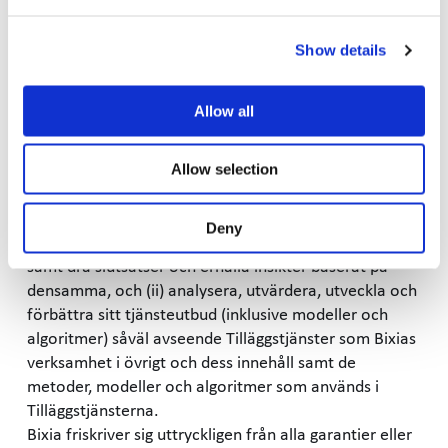
Tjänstebeskrivningen, och där kombineras med data
från Bixia eller tredje part (exempelvis elnätsföretag).
Kundens data kan komma att användas för att ge
Show details
Kunden slutsatser, insikter och rekommendationer
relaterade till Kundens Elavtal och ge Kunden
Allow all
möjlighet att påverka sin energianvändning.
Bixia erhåller genom avtalet om Tilläggstjänster en
ickeexklusiv, royaltyfri, oåterkallelig global, och i tiden
Allow selection
obegränsad licens rätt att utnyttja Kundens data
(oberoende av format och överföringsform) dels för
Deny
att (i) tillhandahålla Tilläggstjänster och dess innehåll
samt dra slutsatser och erhålla insikter baserat på
densamma, och (ii) analysera, utvärdera, utveckla och
förbättra sitt tjänsteutbud (inklusive modeller och
algoritmer) såväl avseende Tilläggstjänster som Bixias
verksamhet i övrigt och dess innehåll samt de
metoder, modeller och algoritmer som används i
Tilläggstjänsterna.
Bixia friskriver sig uttryckligen från alla garantier eller