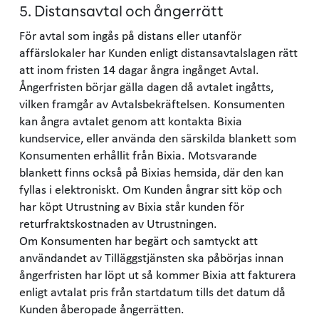
5. Distansavtal och ångerrätt
För avtal som ingås på distans eller utanför
affärslokaler har Kunden enligt distansavtalslagen rätt
att inom fristen 14 dagar ångra ingånget Avtal.
Ångerfristen börjar gälla dagen då avtalet ingåtts,
vilken framgår av Avtalsbekräftelsen. Konsumenten
kan ångra avtalet genom att kontakta Bixia
kundservice, eller använda den särskilda blankett som
Konsumenten erhållit från Bixia. Motsvarande
blankett finns också på Bixias hemsida, där den kan
fyllas i elektroniskt. Om Kunden ångrar sitt köp och
har köpt Utrustning av Bixia står kunden för
returfraktskostnaden av Utrustningen.
Om Konsumenten har begärt och samtyckt att
användandet av Tilläggstjänsten ska påbörjas innan
ångerfristen har löpt ut så kommer Bixia att fakturera
enligt avtalat pris från startdatum tills det datum då
Kunden åberopade ångerrätten.