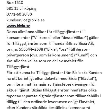
Box 1510
581 15 Linköping
0771-60 30 30
kundservice@bixia.se
www.bixia.se
Dessa allmänna villkor för tilläggstjänster till
konsumenter (”Villkoren” eller ”dessa Villkor”) gäller
för tilläggstjänster som tillhandahålls av Bixia AB,
org.nr. 556544–2638 (”Bixia”, ”oss”) till dig som
privatperson (dvs. som är konsument) (”Kund”) och
ska således kallas som en del av Avtalet för
Tilläggstjänst.
För att kunna ha Tilläggstjänster från Bixia ska Kunden
ha ett befintligt elhandelavtal med Bixia (”Elavtal”),
om inte annat framgår av Tjänstebeskrivningen för
aktuell tjänst. Bixias tilläggstjänster innefattar olika
typer av separata digitala tjänster som tillhandahålls i
tillägg till den ordinarie leveransen enligt Elavtalet,
efter Kundens särskilda beställning (gemensamt