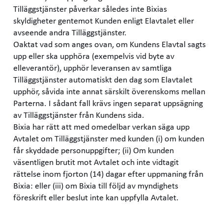
Tilläggstjänster påverkar således inte Bixias
skyldigheter gentemot Kunden enligt Elavtalet eller
avseende andra Tilläggstjänster.
Oaktat vad som anges ovan, om Kundens Elavtal sagts
upp eller ska upphöra (exempelvis vid byte av
elleverantör), upphör leveransen av samtliga
Tilläggstjänster automatiskt den dag som Elavtalet
upphör, såvida inte annat särskilt överenskoms mellan
Parterna. I sådant fall krävs ingen separat uppsägning
av Tilläggstjänster från Kundens sida.
Bixia har rätt att med omedelbar verkan säga upp
Avtalet om Tilläggstjänster med kunden (i) om kunden
får skyddade personuppgifter; (ii) Om kunden
väsentligen brutit mot Avtalet och inte vidtagit
rättelse inom fjorton (14) dagar efter uppmaning från
Bixia: eller (iii) om Bixia till följd av myndighets
föreskrift eller beslut inte kan uppfylla Avtalet.