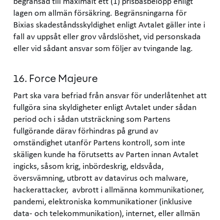
begränsad till maximalt ett (1) prisbasbelopp enligt
lagen om allmän försäkring. Begränsningarna för
Bixias skadeståndsskyldighet enligt Avtalet gäller inte i
fall av uppsåt eller grov vårdslöshet, vid personskada
eller vid sådant ansvar som följer av tvingande lag.
16. Force Majeure
Part ska vara befriad från ansvar för underlåtenhet att
fullgöra sina skyldigheter enligt Avtalet under sådan
period och i sådan utsträckning som Partens
fullgörande därav förhindras på grund av
omständighet utanför Partens kontroll, som inte
skäligen kunde ha förutsetts av Parten innan Avtalet
ingicks, såsom krig, inbördeskrig, eldsvåda,
översvämning, utbrott av datavirus och malware,
hackerattacker, avbrott i allmänna kommunikationer,
pandemi, elektroniska kommunikationer (inklusive
data- och telekommunikation), internet, eller allmän