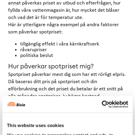
annat påverkas priset av utbud och efterfrågan, hur
fyllda våra vattenmagasin är, hur mycket det blåser
och vad det är för temperatur ute.
Här är ytterligare några exempel på andra faktorer
som påverkar spotpriset:
tillgänglig effekt i våra kärnkraftverk
råvarupriser
politiska beslut
Hur påverkar spotpriset mig?
Spotpriset påverkar mest dig som har ett rörligt elpris.
Då baseras ditt pris på spotpriset och din
elförbrukning och det priset du betalar är ett snitt på
alla månades spotpriser. Ju högre kostnad
elhandelsbolaget behöver betala hos Nord Pool,
desto mer behöver du som konsument betala hos ditt
elhandelsbolag. Om du däremot har ett fast elavtal,
betalar du samma pris per kWh varje månad. Utöver
This website uses cookies
detta tillkommer kostnader för skatt, moms,
We use cookies to personalise content and ads, to