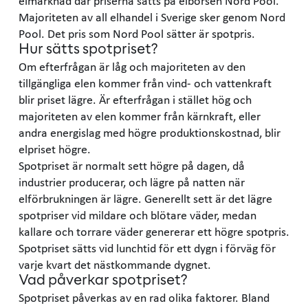
elmarknad där priserna sätts på elbörsen Nord Pool.
Majoriteten av all elhandel i Sverige sker genom Nord
Pool. Det pris som Nord Pool sätter är spotpris.
Hur sätts spotpriset?
Om efterfrågan är låg och majoriteten av den
tillgängliga elen kommer från vind- och vattenkraft
blir priset lägre. Är efterfrågan i stället hög och
majoriteten av elen kommer från kärnkraft, eller
andra energislag med högre produktionskostnad, blir
elpriset högre.
Spotpriset är normalt sett högre på dagen, då
industrier producerar, och lägre på natten när
elförbrukningen är lägre. Generellt sett är det lägre
spotpriser vid mildare och blötare väder, medan
kallare och torrare väder genererar ett högre spotpris.
Spotpriset sätts vid lunchtid för ett dygn i förväg för
varje kvart det nästkommande dygnet.
Vad påverkar spotpriset?
Spotpriset påverkas av en rad olika faktorer. Bland