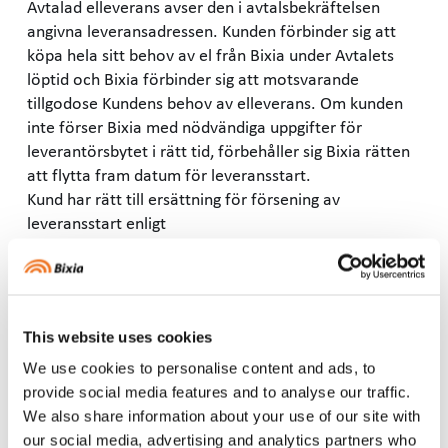
Avtalad elleverans avser den i avtalsbekräftelsen
angivna leveransadressen. Kunden förbinder sig att
köpa hela sitt behov av el från Bixia under Avtalets
löptid och Bixia förbinder sig att motsvarande
tillgodose Kundens behov av elleverans. Om kunden
inte förser Bixia med nödvändiga uppgifter för
leverantörsbytet i rätt tid, förbehåller sig Bixia rätten
att flytta fram datum för leveransstart.
Kund har rätt till ersättning för försening av
leveransstart enligt
avtal, endast om förseningen är orsakad av Bixia. Om
kunden säger upp Avtalet, där sådan är möjlig, innan
avtalad leverans påbörjats, börjar uppsägningstiden
räknas först från och med startdatum för leveransen
This website uses cookies
enligt Avtalet.
We use cookies to personalise content and ads, to
provide social media features and to analyse our traffic.
5. Skatter och avgifter
We also share information about your use of our site with
Lagstadgade skatter och avgifter kommer att tas ut till
our social media, advertising and analytics partners who