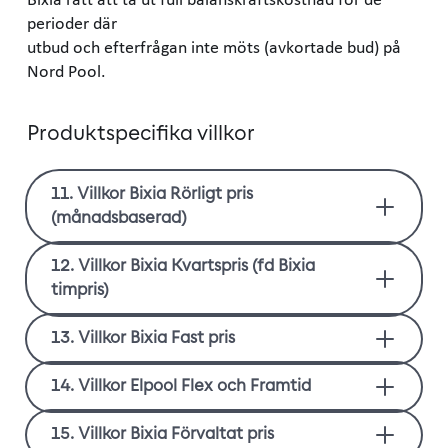
perioder där
utbud och efterfrågan inte möts (avkortade bud) på
Nord Pool.
Produktspecifika villkor
11. Villkor Bixia Rörligt pris
(månadsbaserad)
Elpriset per kWh fastställs i efterhand för varje
12. Villkor Bixia Kvartspris (fd Bixia
kalendermånad. Elpriset utgörs av den nordiska
timpris)
elbörsen Nord Pools medelspotpris för aktuell
månad och elområde för respektive
Bixia Kvartspris förutsätter att anläggningens
13. Villkor Bixia Fast pris
leveranspunkt.
elförbrukning mäts varje kvart. I det fall
Rörliga kostnader tillkommer och innefattar
leverans enligt Avtalet startar innan mätningen
Avtalat elpris och fast avgift, för respektive
14. Villkor Elpool Flex och Framtid
profilkostnad (kostnad för förbrukningsprofilen
av anläggningen är anpassad av nätbolaget
leveranspunkt i aktuellt elområde, gäller under
för samtliga Bixias månadsprissatta
tillämpas villkoren för Bixia Rörligt pris fram
överenskommen avtalsperiod. Kostnad för
Produkten innebär att Kunden ingår i en
15. Villkor Bixia Förvaltat pris