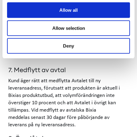
6. Fakturering
Allow all
Fakturering sker i efterskott och med betalningsvillkor
som medför att förfallodag infaller tidigast 15 dagar
Allow selection
efter fakturadatum och anges i fakturan. Bixia äger
rätt att överlåta uppkomna fordringar till annan.
Vid upprepade bristande betalningar kan Bixia ändra
Deny
faktureringsintervall och betalningsvillkor.
7. Medflytt av avtal
Kund äger rätt att medflytta Avtalet till ny
leveransadress, förutsatt att produkten är aktuell i
Bixias produktutbud, att volymförändringen inte
överstiger 10 procent och att Avtalet i övrigt kan
tillämpas. Vid medflytt av avtalska Bixia
meddelas senast 30 dagar före påbörjande av
leverans på ny leveransadress.