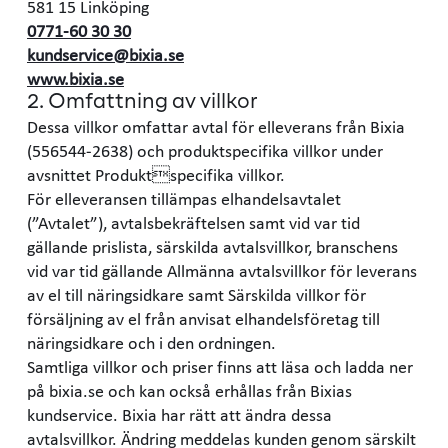
581 15 Linköping
0771-60 30 30
kundservice@bixia.se
www.bixia.se
2. Omfattning av villkor
Dessa villkor omfattar avtal för elleverans från Bixia
(556544-2638) och produktspecifika villkor under
avsnittet Produktspecifika villkor.
För elleveransen tillämpas elhandelsavtalet
(”Avtalet”), avtalsbekräftelsen samt vid var tid
gällande prislista, särskilda avtalsvillkor, branschens
vid var tid gällande Allmänna avtalsvillkor för leverans
av el till näringsidkare samt Särskilda villkor för
försäljning av el från anvisat elhandelsföretag till
näringsidkare och i den ordningen.
Samtliga villkor och priser finns att läsa och ladda ner
på bixia.se och kan också erhållas från Bixias
kundservice. Bixia har rätt att ändra dessa
avtalsvillkor. Ändring meddelas kunden genom särskilt