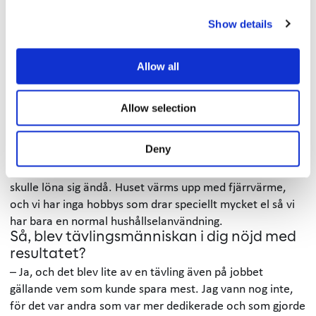
generationer betraktade som självklart, men numera är
det mycket bekvämlighet som gör att man slänger in en
Show details
tvätt så fort favorittröjan är smutsig. Att tvätta färre men
större tvättar tjänar man ju även tid på – så det är
Allow all
sådana, relativt små, saker som jag tycker att man kan
reflektera över.
Är du sugen på att göra någon investering
Allow selection
som på sikt kan leda till att kostnaderna
minskar ytterligare?
Deny
– Vi har skog på baksidan av vårt hus så solceller är inte
aktuellt, dessutom har vi inte så stor förbrukning att det
skulle löna sig ändå. Huset värms upp med fjärrvärme,
och vi har inga hobbys som drar speciellt mycket el så vi
har bara en normal hushållselanvändning.
Så, blev tävlingsmänniskan i dig nöjd med
resultatet?
– Ja, och det blev lite av en tävling även på jobbet
gällande vem som kunde spara mest. Jag vann nog inte,
för det var andra som var mer dedikerade och som gjorde