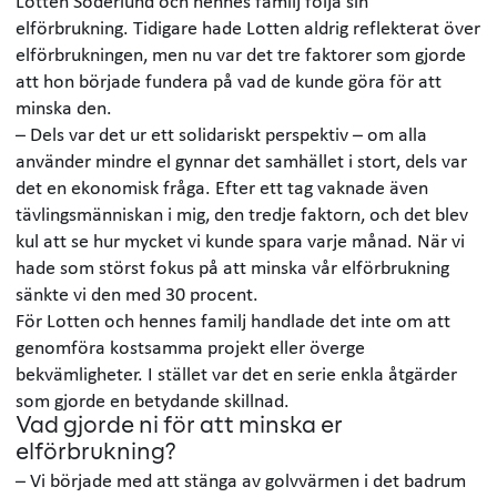
Lotten Söderlund och hennes familj följa sin
elförbrukning. Tidigare hade Lotten aldrig reflekterat över
elförbrukningen, men nu var det tre faktorer som gjorde
att hon började fundera på vad de kunde göra för att
minska den.
– Dels var det ur ett solidariskt perspektiv – om alla
använder mindre el gynnar det samhället i stort, dels var
det en ekonomisk fråga. Efter ett tag vaknade även
tävlingsmänniskan i mig, den tredje faktorn, och det blev
kul att se hur mycket vi kunde spara varje månad. När vi
hade som störst fokus på att minska vår elförbrukning
sänkte vi den med 30 procent.
För Lotten och hennes familj handlade det inte om att
genomföra kostsamma projekt eller överge
bekvämligheter. I stället var det en serie enkla åtgärder
som gjorde en betydande skillnad.
Vad gjorde ni för att minska er
elförbrukning?
– Vi började med att stänga av golvvärmen i det badrum