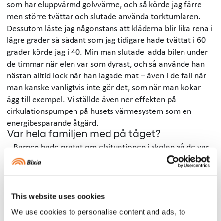
som har eluppvärmd golvvärme, och så körde jag färre
men större tvättar och slutade använda torktumlaren.
Dessutom läste jag någonstans att kläderna blir lika rena i
lägre grader så sådant som jag tidigare hade tvättat i 60
grader körde jag i 40. Min man slutade ladda bilen under
de timmar när elen var som dyrast, och så använde han
nästan alltid lock när han lagade mat – även i de fall när
man kanske vanligtvis inte gör det, som när man kokar
ägg till exempel. Vi ställde även ner effekten på
cirkulationspumpen på husets värmesystem som en
energibesparande åtgärd.
Var hela familjen med på tåget?
– Barnen hade pratat om elsituationen i skolan så de var
också med och hjälpte till och släckte lampor och stängde
av elektronik som inte användes. Min man är en sådan
som gillar att räkna på saker och fundera ut lösningar och
jag är mer praktisk, så vi gjorde olika saker och
This website uses cookies
kompletterade varandra bra.
We use cookies to personalise content and ads, to
Krävdes det mycket tid och engagemang