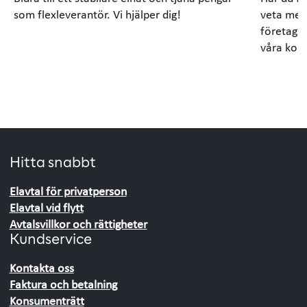
som flexleverantör. Vi hjälper dig!
veta mer 
företagsr
våra kont
Hitta snabbt
Elavtal för privatperson
Elavtal vid flytt
Avtalsvillkor och rättigheter
Kundservice
Kontakta oss
Faktura och betalning
Konsumenträtt