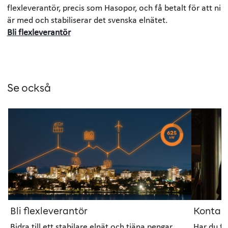
flexleverantör, precis som Hasopor, och få betalt för att ni
är med och stabiliserar det svenska elnätet.
Bli flexleverantör
Se också
Bli flexleverantör
Kontakt
Bidra till ett stabilare elnät och tjäna pengar
Har du fr