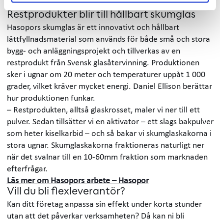
Daniel Ellison.
Restprodukter blir till hållbart skumglas
Hasopors skumglas är ett innovativt och hållbart
lättfyllnadsmaterial som används för både små och stora
bygg- och anläggningsprojekt och tillverkas av en
restprodukt från Svensk glasåtervinning. Produktionen
sker i ugnar om 20 meter och temperaturer uppåt 1 000
grader, vilket kräver mycket energi. Daniel Ellison berättar
hur produktionen funkar.
– Restprodukten, alltså glaskrosset, maler vi ner till ett
pulver. Sedan tillsätter vi en aktivator – ett slags bakpulver
som heter kiselkarbid – och så bakar vi skumglaskakorna i
stora ugnar. Skumglaskakorna fraktioneras naturligt ner
när det svalnar till en 10-60mm fraktion som marknaden
efterfrågar.
Läs mer om Hasopors arbete – Hasopor
Vill du bli flexleverantör?
Kan ditt företag anpassa sin effekt under korta stunder
utan att det påverkar verksamheten? Då kan ni bli