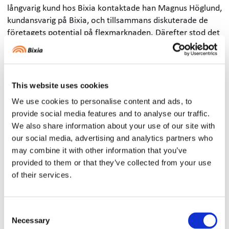
långvarig kund hos Bixia kontaktade han Magnus Höglund,
kundansvarig på Bixia, och tillsammans diskuterade de
företagets potential på flexmarknaden. Därefter stod det
klart – Hasopor skulle satsa på att bli flexleverantör.
Den 18 november 2022 fick Hasopor besök av Bixia och
systemleverantören Sympower som gjorde en utvärdering
för att se om företaget kunde bli en del av
This website uses cookies
flexmarknaden, även kallad stödtjänstmarknaden. Under
We use cookies to personalise content and ads, to
besöket konstaterades det att Hasopor har stor potential
provide social media features and to analyse our traffic.
att tjäna pengar som flexleverantör och att riskerna är
We also share information about your use of our site with
låga. Två veckor senare signerades avtalet som intygar att
our social media, advertising and analytics partners who
Bixia fick i uppdrag att sköta handeln med FCR-D på
may combine it with other information that you’ve
flexmarknaden.
provided to them or that they’ve collected from your use
I augusti 2023 fick Hasopor sitt sista godkännande av
of their services.
Svenska kraftnät för att bli flexleverantör och sedan dess
står de redo att vara flexibel med sin elanvändning för att
bidra till ett stabilt elnät.
Consent
Tar ansvar – ställer ut 2 megawatt till
Necessary
Selection
Svenska kraftnät