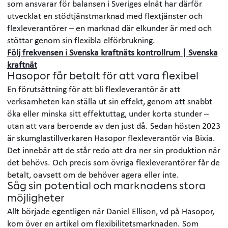
som ansvarar för balansen i Sveriges elnät har därför
utvecklat en stödtjänstmarknad med flextjänster och
flexleverantörer – en marknad där elkunder är med och
stöttar genom sin flexibla elförbrukning.
Följ frekvensen i Svenska kraftnäts kontrollrum | Svenska
kraftnät
Hasopor får betalt för att vara flexibel
En förutsättning för att bli flexleverantör är att
verksamheten kan ställa ut sin effekt, genom att snabbt
öka eller minska sitt effektuttag, under korta stunder –
utan att vara beroende av den just då. Sedan hösten 2023
är skumglastillverkaren Hasopor flexleverantör via Bixia.
Det innebär att de står redo att dra ner sin produktion när
det behövs. Och precis som övriga flexleverantörer får de
betalt, oavsett om de behöver agera eller inte.
Såg sin potential och marknadens stora
möjligheter
Allt började egentligen när Daniel Ellison, vd på Hasopor,
kom över en artikel om flexibilitetsmarknaden. Som