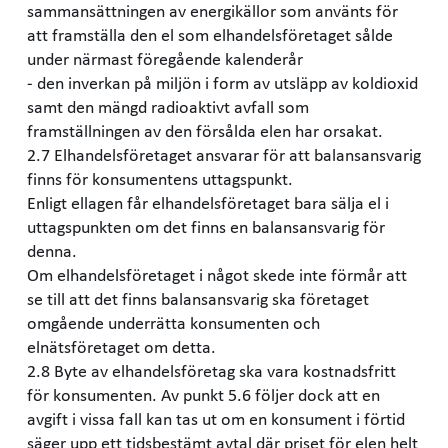
sammansättningen av energikällor som använts för
att framställa den el som elhandelsföretaget sålde
under närmast föregående kalenderår
- den inverkan på miljön i form av utsläpp av koldioxid
samt den mängd radioaktivt avfall som
framställningen av den försålda elen har orsakat.
2.7 Elhandelsföretaget ansvarar för att balansansvarig
finns för konsumentens uttagspunkt.
Enligt ellagen får elhandelsföretaget bara sälja el i
uttagspunkten om det finns en balansansvarig för
denna.
Om elhandelsföretaget i något skede inte förmår att
se till att det finns balansansvarig ska företaget
omgående underrätta konsumenten och
elnätsföretaget om detta.
2.8 Byte av elhandelsföretag ska vara kostnadsfritt
för konsumenten. Av punkt 5.6 följer dock att en
avgift i vissa fall kan tas ut om en konsument i förtid
säger upp ett tidsbestämt avtal där priset för elen helt