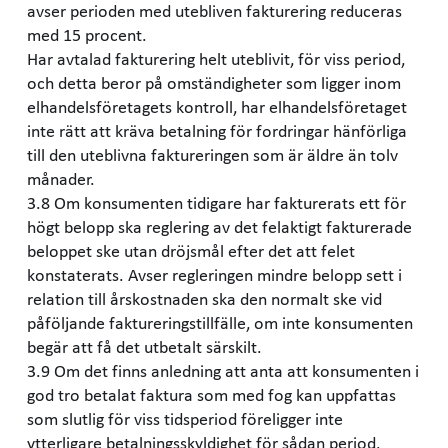
avser perioden med utebliven fakturering reduceras
med 15 procent.
Har avtalad fakturering helt uteblivit, för viss period,
och detta beror på omständigheter som ligger inom
elhandelsföretagets kontroll, har elhandelsföretaget
inte rätt att kräva betalning för fordringar hänförliga
till den uteblivna faktureringen som är äldre än tolv
månader.
3.8 Om konsumenten tidigare har fakturerats ett för
högt belopp ska reglering av det felaktigt fakturerade
beloppet ske utan dröjsmål efter det att felet
konstaterats. Avser regleringen mindre belopp sett i
relation till årskostnaden ska den normalt ske vid
påföljande faktureringstillfälle, om inte konsumenten
begär att få det utbetalt särskilt.
3.9 Om det finns anledning att anta att konsumenten i
god tro betalat faktura som med fog kan uppfattas
som slutlig för viss tidsperiod föreligger inte
ytterligare betalningsskyldighet för sådan period.