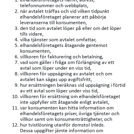
telefonnummer och webbplats,
när avtalet träffas och vid vilken tidpunkt
elhandelsföretaget planerar att påbörja
leveranserna till konsumenten,
den tid som avtalet löper på eller om det löper
tills vidare,
vilka tjänster som avtalet omfattar,
elhandelsföretagets åtagande gentemot
konsumenten,
villkoren för fakturering och betalning,
vad som gäller i fråga om förlängning av ett
avtal som löper under en viss tid,
villkoren för uppsägning av avtalet och om
avtalet kan sägas upp avgiftsfritt,
hur ersättningen beräknas vid uppsägning i förtid
av ett avtal som löper under viss tid,
villkoren för ersättning om elhandelsföretaget
inte uppfyller sitt åtagande enligt avtalet,
var konsumenten kan hitta information om
elhandelsföretagets priser, övriga tjänster och
villkor samt om konsumenträttigheter, och
hur tvistlösning utanför domstol inleds.
Dessa uppgifter jämte information om