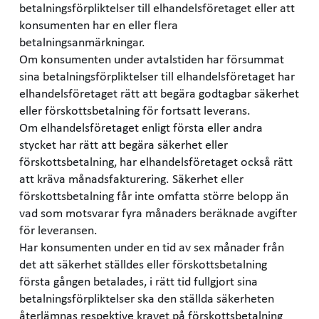
betalningsförpliktelser till elhandelsföretaget eller att
konsumenten har en eller flera
betalningsanmärkningar.
Om konsumenten under avtalstiden har försummat
sina betalningsförpliktelser till elhandelsföretaget har
elhandelsföretaget rätt att begära godtagbar säkerhet
eller förskottsbetalning för fortsatt leverans.
Om elhandelsföretaget enligt första eller andra
stycket har rätt att begära säkerhet eller
förskottsbetalning, har elhandelsföretaget också rätt
att kräva månadsfakturering. Säkerhet eller
förskottsbetalning får inte omfatta större belopp än
vad som motsvarar fyra månaders beräknade avgifter
för leveransen.
Har konsumenten under en tid av sex månader från
det att säkerhet ställdes eller förskottsbetalning
första gången betalades, i rätt tid fullgjort sina
betalningsförpliktelser ska den ställda säkerheten
återlämnas respektive kravet på förskottsbetalning