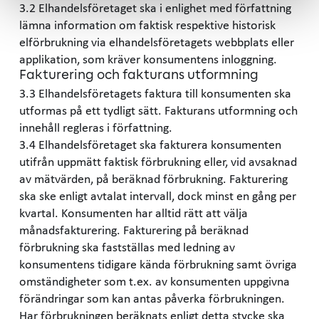
3.2 Elhandelsföretaget ska i enlighet med författning
lämna information om faktisk respektive historisk
elförbrukning via elhandelsföretagets webbplats eller
applikation, som kräver konsumentens inloggning.
Fakturering och fakturans utformning
3.3 Elhandelsföretagets faktura till konsumenten ska
utformas på ett tydligt sätt. Fakturans utformning och
innehåll regleras i författning.
3.4 Elhandelsföretaget ska fakturera konsumenten
utifrån uppmätt faktisk förbrukning eller, vid avsaknad
av mätvärden, på beräknad förbrukning. Fakturering
ska ske enligt avtalat intervall, dock minst en gång per
kvartal. Konsumenten har alltid rätt att välja
månadsfakturering. Fakturering på beräknad
förbrukning ska fastställas med ledning av
konsumentens tidigare kända förbrukning samt övriga
omständigheter som t.ex. av konsumenten uppgivna
förändringar som kan antas påverka förbrukningen.
Har förbrukningen beräknats enligt detta stycke ska