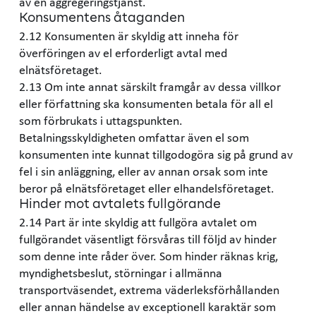
av en aggregeringstjänst.
Konsumentens åtaganden
2.12 Konsumenten är skyldig att inneha för
överföringen av el erforderligt avtal med
elnätsföretaget.
2.13 Om inte annat särskilt framgår av dessa villkor
eller författning ska konsumenten betala för all el
som förbrukats i uttagspunkten.
Betalningsskyldigheten omfattar även el som
konsumenten inte kunnat tillgodogöra sig på grund av
fel i sin anläggning, eller av annan orsak som inte
beror på elnätsföretaget eller elhandelsföretaget.
Hinder mot avtalets fullgörande
2.14 Part är inte skyldig att fullgöra avtalet om
fullgörandet väsentligt försvåras till följd av hinder
som denne inte råder över. Som hinder räknas krig,
myndighetsbeslut, störningar i allmänna
transportväsendet, extrema väderleksförhållanden
eller annan händelse av exceptionell karaktär som