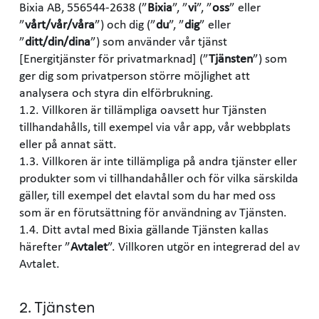
Bixia AB, 556544-2638 (”
Bixia
”, ”
vi
”, ”
oss
” eller
”
vårt/vår/våra
”) och dig (”
du
”, ”
dig
” eller
”
ditt/din/dina
”) som använder vår tjänst
[Energitjänster för privatmarknad] (”
Tjänsten
”) som
ger dig som privatperson större möjlighet att
analysera och styra din elförbrukning.
1.2. Villkoren är tillämpliga oavsett hur Tjänsten
tillhandahålls, till exempel via vår app, vår webbplats
eller på annat sätt.
1.3. Villkoren är inte tillämpliga på andra tjänster eller
produkter som vi tillhandahåller och för vilka särskilda
gäller, till exempel det elavtal som du har med oss
som är en förutsättning för användning av Tjänsten.
1.4. Ditt avtal med Bixia gällande Tjänsten kallas
härefter ”
Avtalet
”. Villkoren utgör en integrerad del av
Avtalet.
2. Tjänsten