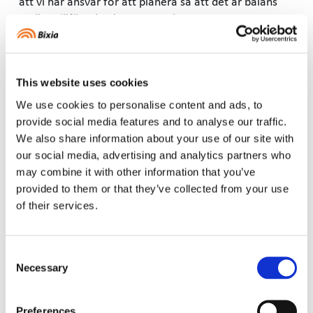
att vi har ansvar för att planera så att det är balans
mellan tillförsel och uttag av el.
4.2. Genom att acceptera Villkoren och ingå Avtalet
ger du oss rätt att styra Tredjepartsprodukterna som
du lagt till i Tjänsten så att deras elförbrukning
This website uses cookies
minskar eller ökar, men vi kommer sträva efter att
eventuell negativ påverkan på dig till följd av detta blir
We use cookies to personalise content and ads, to
så liten som möjligt. Det innebär till exempel att vi har
provide social media features and to analyse our traffic.
rätt att tillfälligt avbryta laddning av din elbil, körning
We also share information about your use of our site with
av din värmepump eller liknande, även under perioder
our social media, advertising and analytics partners who
som du har ställt in att laddning, körning eller annan
may combine it with other information that you’ve
användning av en viss Tredjepartsprodukt ska ske.
provided to them or that they’ve collected from your use
Detta gäller även om annat framgår av villkoren i
of their services.
andra avtal mellan dig och oss.
Consent
5. Bixias ansvar och friskrivningar
Necessary
Selection
5.1. Tjänsten tillhandahålls i befintligt skick och den
kan innehålla brister och buggar. I den största
Preferences