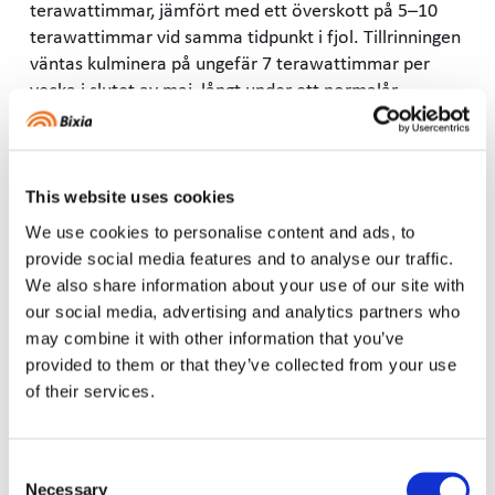
terawattimmar, jämfört med ett överskott på 5–10
terawattimmar vid samma tidpunkt i fjol. Tillrinningen
väntas kulminera på ungefär 7 terawattimmar per
vecka i slutet av maj, långt under ett normalår.
Hur elpriserna utvecklas under resten av 2026 beror i
hög grad på hur blöt sommaren blir. Terminspriset för
fjärde kvartalet ligger på runt 70 öre per
kilowattimme, vilket speglar marknadens oro inför
This website uses cookies
hösten.
We use cookies to personalise content and ads, to
– Det krävs fyra till fem blöta veckor för att ta igen
provide social media features and to analyse our traffic.
underskottet och fylla på vattenmagasinen. Det finns
We also share information about your use of our site with
indikationer på att sommaren kan bli torr i mellersta
our social media, advertising and analytics partners who
och södra Skandinavien, men osäkerheten är stor. Om
may combine it with other information that you’ve
det blir så lär priserna stiga ytterligare, säger Johan
provided to them or that they’ve collected from your use
Sigvardsson.
of their services.
Elpriset april-juni, jämfört med utfall
Consent
2025 (öre/kWh)
Necessary
Selection