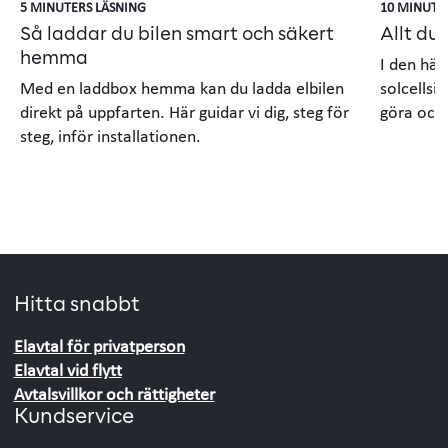
5 MINUTERS LÄSNING
10 MINUTE
Så laddar du bilen smart och säkert
Allt du
hemma
I den här
Med en laddbox hemma kan du ladda elbilen
solcellsi
direkt på uppfarten. Här guidar vi dig, steg för
göra och 
steg, inför installationen.
Hitta snabbt
Elavtal för privatperson
Elavtal vid flytt
Avtalsvillkor och rättigheter
Kundservice