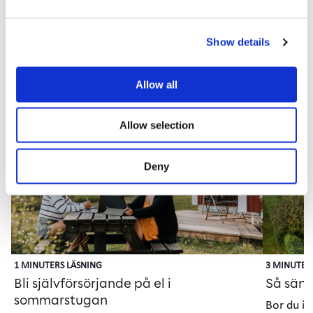
Sida
Show details
1
laddad,
visar
Allow all
kort
Elförbrukning och eltips
1–
5
Allow selection
Artikel
Gui
Deny
1 MINUTERS LÄSNING
3 MINUTER
Bli självförsörjande på el i
Så sänk
sommarstugan
Bor du i 