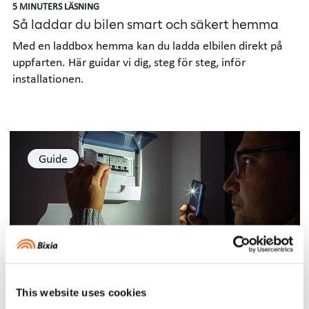
5 MINUTERS LÄSNING
Så laddar du bilen smart och säkert hemma
Med en laddbox hemma kan du ladda elbilen direkt på
uppfarten. Här guidar vi dig, steg för steg, inför
installationen.
Guide
3 MINUTERS LÄSNING
Bra att veta vid ett strömavbrott
This website uses cookies
Här berättar vi vad du ska tänka på när strömmen gått,