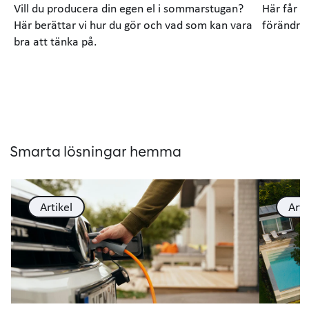
Vill du producera din egen el i sommarstugan?
Här får d
Här berättar vi hur du gör och vad som kan vara
förändrin
bra att tänka på.
Smarta lösningar hemma
Artikel
Arti