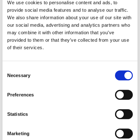
We use cookies to personalise content and ads, to
hur du ska agera och hur du förbereder dig inför nästa
provide social media features and to analyse our traffic.
elavbrott.
We also share information about your use of our site with
our social media, advertising and analytics partners who
may combine it with other information that you’ve
provided to them or that they’ve collected from your use
of their services.
Artikel
Consent
Necessary
Selection
Preferences
4 MINUTERS LÄSNING
Är ett fast eller rörligt elpris billigast?
Statistics
Många undrar om de ska välja ett elavtal med fast eller
rörligt elpris. Vår analytiker Gustav Olsson reder vi ut
skillnaden på avtalen.
Marketing