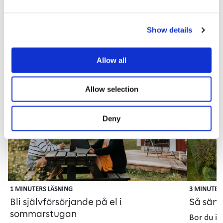
Sida
Show details
1
laddad,
visar
Allow all
kort
Elförbrukning och eltips
1–
5
Allow selection
Artikel
Gui
Deny
1 MINUTERS LÄSNING
3 MINUTER
Bli självförsörjande på el i
Så sänk
sommarstugan
Bor du i 