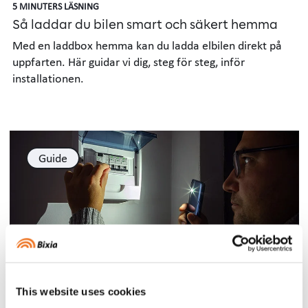
5 MINUTERS LÄSNING
Så laddar du bilen smart och säkert hemma
Med en laddbox hemma kan du ladda elbilen direkt på
uppfarten. Här guidar vi dig, steg för steg, inför
installationen.
Guide
3 MINUTERS LÄSNING
Bra att veta vid ett strömavbrott
This website uses cookies
Här berättar vi vad du ska tänka på när strömmen gått,