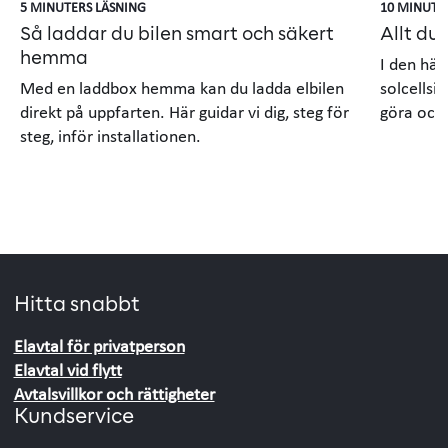
5 MINUTERS LÄSNING
10 MINUTE
Så laddar du bilen smart och säkert
Allt du
hemma
I den här
Med en laddbox hemma kan du ladda elbilen
solcellsi
direkt på uppfarten. Här guidar vi dig, steg för
göra och 
steg, inför installationen.
Hitta snabbt
Elavtal för privatperson
Elavtal vid flytt
Avtalsvillkor och rättigheter
Kundservice