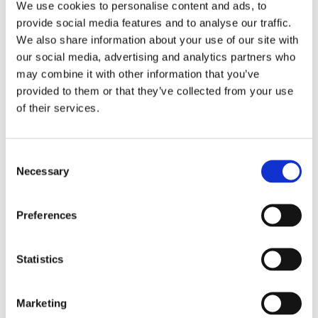
We use cookies to personalise content and ads, to
hur du ska agera och hur du förbereder dig inför nästa
provide social media features and to analyse our traffic.
elavbrott.
We also share information about your use of our site with
our social media, advertising and analytics partners who
may combine it with other information that you’ve
provided to them or that they’ve collected from your use
of their services.
Artikel
Consent
Necessary
Selection
Preferences
4 MINUTERS LÄSNING
Är ett fast eller rörligt elpris billigast?
Statistics
Många undrar om de ska välja ett elavtal med fast eller
rörligt elpris. Vår analytiker Gustav Olsson reder vi ut
skillnaden på avtalen.
Marketing