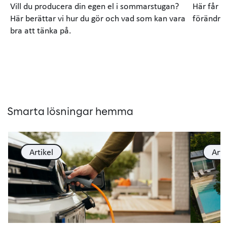
Vill du producera din egen el i sommarstugan?
Här får d
Här berättar vi hur du gör och vad som kan vara
förändrin
bra att tänka på.
Smarta lösningar hemma
Artikel
Arti